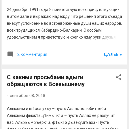
отделении Балкарии в самостоятельный регион России. В
этом случае, границы, по которой будут размежеваны две
24 декабря 1991 года Я приветствую всех присутствующих
республики имеет серьезное значение, значит, об этом
в этом зале и выражаю надежду, что решения этого съезда
необходимо позаботиться уже сейчас. Кроме того, всегда
внесут успокоение во встревоженные души наших народов,
есть силы, за...
всех трудящихся Кабардино-Балкарии. С особым
удовольствием я приветствую и крепко жму руки друзьям
старшего поколения! Тем, кто кровью и потом своим
«цементировал» дружбу народов - основу могущества
ДАЛЕЕ »
2 комментария
бывшего социалистического Оте­чества, кто поднимал из
праха нашу республику, вос­станавливал бесчеловечно
разрушенную автономию и хозяйства балкарского народа!
С какими просьбами адыги
Дорогие друзья и братья! В нерадостное время и по
обращаются к Всевышнему
нерадостному поводу собрались мы на этот съезд.
Окончательно рухнула крупнейшая и сильнейшая в мире
-
сентября 08, 2018
страна. Рухнула и погребла под своими крупными и
мелкими обломками социалистическую систему, вы­
Алыхьым и щ1асэ ухъу – пусть Аллах полюбит тебя.
страданную многими поколениями людей, сотнями
Алыхьым фызк1эщ1имычк1э – пусть Аллах не разлучит
миллионов представителей всех народов Советского
вас. Алыхьым хъерк1э, ф1ык1э дызэхуигъазэ - Пусть
Союза. Погребла коммунистическую партию, состо­явшую