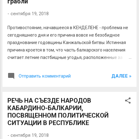
грабли
пщафӀэр уэстыфынкъым, уей, Мэл гуартэм хэт мэлищэ
узотыр, уей! - А уи мэл гуартэр уи адэм ире1эж, Уи къуэш, уи
-
сентября 19, 2018
пщаф1эр къызэт! - же1э, уей. Пц1эгьуэплъым тесам
къызжьэхехуэр,уей Шы сокум хэлъу Ӏуз...
Противостояние, начавшееся в КЕНДЕЛЕНЕ - проблема не
сегодняшнего дня и его причина вовсе не безобидное
празднование годовщины Канжальской битвы. Истинная
причина кроется в том, что часть балкарского населения
считает летние пастбищные угодья, расположенные за
селением, включая и Канжальское плато, являются
исконными балкарскими землями и не хотят смириться с
ДАЛЕЕ »
Отправить комментарий
тем, что представители другой нации проведут там
мероприятия с национальной окраской. Вторая причина:
многие балкарские общественные деятели считают, что
РЕЧЬ НА СЪЕЗДЕ НАРОДОВ
сама Канжальская битва выдумана кабардинскими
КАБАРДИНО-БАЛКАРИИ,
историками и не хотят смириться с выводами
ПОСВЯЩЕННОМ ПОЛИТИЧЕСКОЙ
академической науки. Третья, и, видимо, самая серьезная
СИТУАЦИИ В РЕСПУБЛИКЕ
причина, на мой взгляд, в том, что во многих головах
балкарской части населения все еще зреет мечта об
-
сентября 19, 2018