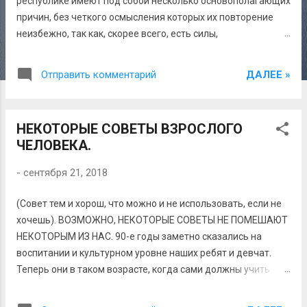
я
республике имеют под собой несколько основополагающих
причин, без четкого осмысления которых их повторение
неизбежно, так как, скорее всего, есть силы,
заинтересованные в раскачивании лодки, забывая, что в
этой лодке плывем мы все. Вряд ли я смогу привести здесь
ДАЛЕЕ »
Отправить комментарий
все причины конфликтов, но самая большая беда, на мой
взгляд, кроется в отсутствии толерантного отношения друг
к другу, в попытках доказать превосходство своей нации,
НЕКОТОРЫЕ СОВЕТЫ ВЗРОСЛОГО
несоблюдении элементарных принципов взаимоуважения
ЧЕЛОВЕКА.
у отдельной части наших представителей, неспособность
вычленить главное в развитии собственных народов.
-
сентября 21, 2018
Список можно продолжить. Не стану вас утомлять, но к
общим для двух народов причин нельзя не назвать и
(Совет тем и хорош, что можно и не использовать, если не
отсутствие у нас властных структур, способных эффективно
хочешь). ВОЗМОЖНО, НЕКОТОРЫЕ СОВЕТЫ НЕ ПОМЕШАЮТ
и оперативно решать возникающие проблемы. На них
НЕКОТОРЫМ ИЗ НАС. 90-е годы заметно сказались на
нельзя рассчитывать и в дальнейшем, так как на 80
воспитании и культурном уровне наших ребят и девчат.
процентов состоя из бывших милиционеров, наши вла...
Теперь они в таком возрасте, когда сами должны учить
молодежь. Они в таком возрасте, когда выходят замуж и
женятся их дети, а сами ведут себя как на диком западе