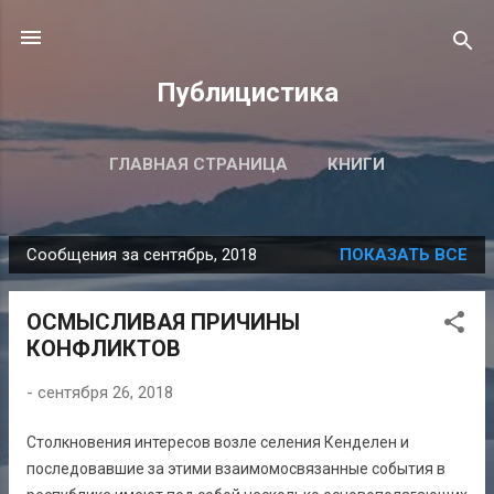
К основному контенту
Публицистика
ГЛАВНАЯ СТРАНИЦА
КНИГИ
ПОДРОБНЕЕ…
ВСЕ ПУБЛИКАЦИИ
Сообщения за сентябрь, 2018
ПОКАЗАТЬ ВСЕ
С
о
ОСМЫСЛИВАЯ ПРИЧИНЫ
о
КОНФЛИКТОВ
б
щ
-
сентября 26, 2018
е
н
Столкновения интересов возле селения Кенделен и
и
последовавшие за этими взаимомосвязанные события в