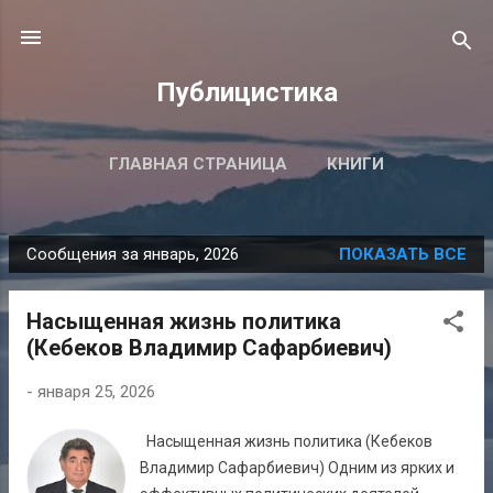
К основному контенту
Публицистика
ГЛАВНАЯ СТРАНИЦА
КНИГИ
ПОДРОБНЕЕ…
ВСЕ ПУБЛИКАЦИИ
Сообщения за январь, 2026
ПОКАЗАТЬ ВСЕ
С
о
Насыщенная жизнь политика
о
(Кебеков Владимир Сафарбиевич)
б
щ
-
января 25, 2026
е
н
Насыщенная жизнь политика (Кебеков
и
Владимир Сафарбиевич) Одним из ярких и