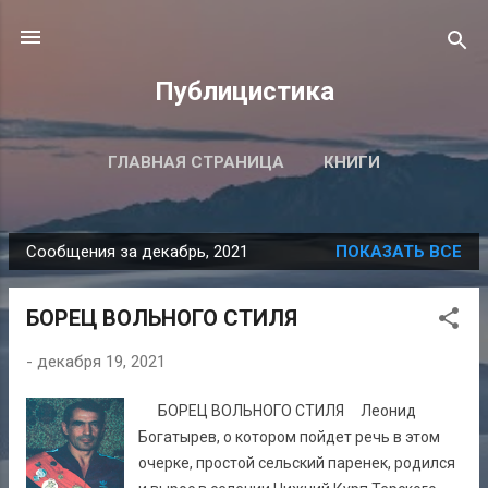
К основному контенту
Публицистика
ГЛАВНАЯ СТРАНИЦА
КНИГИ
ПОДРОБНЕЕ…
ВСЕ ПУБЛИКАЦИИ
Сообщения за декабрь, 2021
ПОКАЗАТЬ ВСЕ
С
о
БОРЕЦ ВОЛЬНОГО СТИЛЯ
о
б
-
декабря 19, 2021
щ
е
БОРЕЦ ВОЛЬНОГО СТИЛЯ Леонид
н
Богатырев, о котором пойдет речь в этом
и
очерке, простой сельский паренек, родился