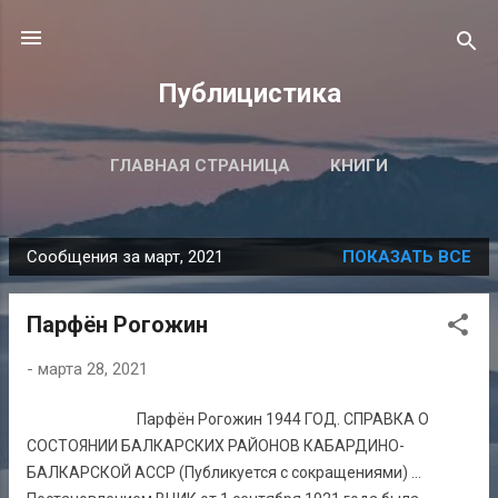
К основному контенту
Публицистика
ГЛАВНАЯ СТРАНИЦА
КНИГИ
ПОДРОБНЕЕ…
ВСЕ ПУБЛИКАЦИИ
Сообщения за март, 2021
ПОКАЗАТЬ ВСЕ
С
о
Парфён Рогожин
о
б
-
марта 28, 2021
щ
е
Парфён Рогожин 1944 ГОД. CПРАВКА О
н
СОСТОЯНИИ БАЛКАРСКИХ РАЙОНОВ КАБАРДИНО-
и
БАЛКАРСКОЙ АССР (Публикуется с сокращениями) …