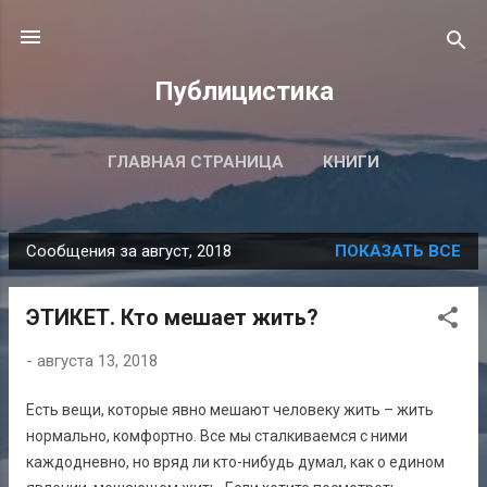
К основному контенту
Публицистика
ГЛАВНАЯ СТРАНИЦА
КНИГИ
ПОДРОБНЕЕ…
ВСЕ ПУБЛИКАЦИИ
Сообщения за август, 2018
ПОКАЗАТЬ ВСЕ
С
о
ЭТИКЕТ. Кто мешает жить?
о
б
-
августа 13, 2018
щ
е
Есть вещи, которые явно мешают человеку жить – жить
н
нормально, комфортно. Все мы сталкиваемся с ними
и
каждодневно, но вряд ли кто-нибудь думал, как о едином