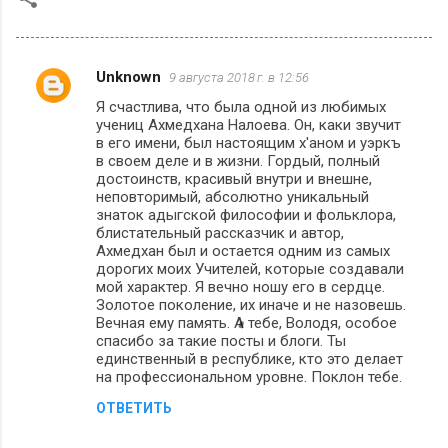
Unknown
9 августа 2018 г. в 12:56
К
Я счастлива, что была одной из любимых
о
учениц Ахмедхана Налоева. Он, каки звучит
м
в его имени, был настоящим х'аном и уэркъ
в своем деле и в жизни. Гордый, полный
м
достоинств, красивый внутри и внешне,
неповторимый, абсолютно уникальный
е
знаток адыгской философии и фольклора,
н
блистательный рассказчик и автор,
Ахмедхан был и остается одним из самых
т
дорогих моих Учителей, которые создавали
а
мой характер. Я вечно ношу его в сердце.
Золотое поколение, их иначе и не назовешь.
р
Вечная ему память. А тебе, Володя, особое
и
спасибо за такие посты и блоги. Ты
единственный в республике, кто это делает
и
на профессиональном уровне. Поклон тебе.
ОТВЕТИТЬ