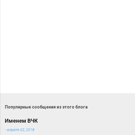
О
т
п
р
Популярные сообщения из этого блога
а
в
Именем ВЧК
и
т
-
апреля 02, 2018
ь