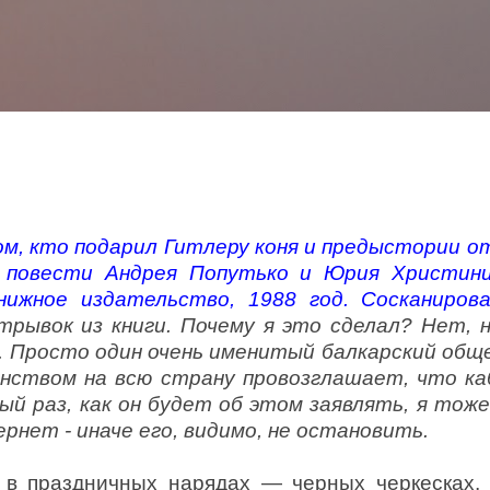
К основному контенту
ом, кто подарил Гитлеру коня и предыстории о
 повести Андрея Попутько и Юрия Христин
нижное издательство, 1988 год. Сосканирова
рывок из книги. Почему я это сделал? Нет, 
. Просто один очень именитый балкарский общ
янством на всю страну провозглашает, что ка
дый раз, как он будет об этом заявлять, я тож
нет - иначе его, видимо, не остановить.
— в праздничных нарядах — черных черкесках,