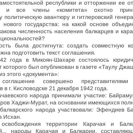
самостоятельной республики и отторжении ее от
в и все члены «комитета» охотно приня
 политическую авантюру и гитлеров­ский генер
 нового государства: на какой основе объедин
какова численность населения балкарцев и кара
ациональностей?
ость была достигнута: создать совместную к
жна подготовить текст соглашения.
42 года в Микоян-Шахаре состоялось юриди
т которого был опубликован в газете «Таулу Джа
из этого «документа»:
соглашение совершено представителями 
 в г. Кисловодске 21 декабря 1942 года.
ачаевского народа принимали участие: Байраму
аров Хаджи-Мурат, на основании имеющихся пол
балкарского народа участвовали: Эфен­диев Б
в Исхан.
освобождения территории Карачая и Бал­к
й... народы Кара­чая и Балкарии, составля