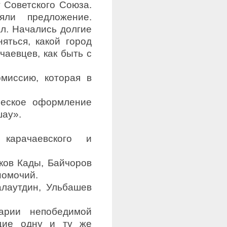
 Советского Союза.
ли предложение.
ал. Начались долгие
яться, какой город
чаевцев, как быть с
омиссию, которая в
ческое оформление
шау».
карачаевского и
ков Кады, Байчоров
номочий.
алаутдин, Ульбашев
арии непобедимой
ющие одну и ту же