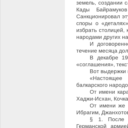
земель, создании 
Кады Байрамуко
Санкционировал эту
споры о «деталях»
избрать столицей, 
народами других н
И договоренн
течение месяца дол
В декабре 19
«соглашения», текс
Вот выдержки 
«Настоящее 
балкарского народов
От имени кар
Хаджи-Исхан, Кочк
От имени же 
Ибрагим, Джанхото
§ 1. После 
Германской армие