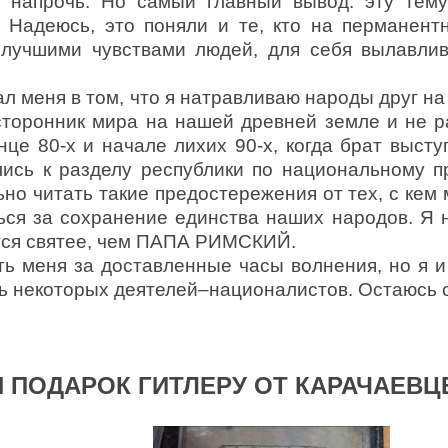
ет напрочь. Но самый главный вывод: эту тем
! Надеюсь, это поняли и те, кто на перманент
 лучшими чувствами людей, для себя вылавли
ал меня в том, что я натравливаю народы друг на 
сторонник мира на нашей древней земле и не р
нце 80-х и начале лихих 90-х, когда брат высту
лись к разделу республики по национальному пр
но читать такие предостережения от тех, с кем
ься за сохранение единства наших народов. Я н
тся святее, чем ПАПА РИМСКИЙ.
ь меня за доставленные часы волнения, но я и
ь некоторых деятелей–националистов. Остаюсь 
 ПОДАРОК ГИТЛЕРУ ОТ КАРАЧАЕВЦ