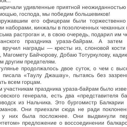
к...
акричали удивленные приятной неожиданность
мощью, господа, мы победим большевиков!
кружавшим его офицерам были торжественно 
ми наборами, кинжалы в позолоченных чеканных 
сьма растроган и, в свою очередь, подарил им ч
анского праздника ураза-байрам. А затем
 вручил награды — кресты из, слоновой кости
, Магомету Байчорову, Добаю Тотуркулову, кади
м другим предателям.
гулянье продолжалось двое суток, о чем с вы
 писала «Таулу Джашау», пытаясь без зазрени
ть всем горцам.
 участникам праздника ураза-байрам было извес
ровского генерала, есть два «представителя ба
оводск из Нальчика. Это бургомистр Балкарии
кманов. Они приехали сюда не ради поклонен
а у них была посложнее. Они выдвинули пе
тетом» предложение о воссоединении балкарск