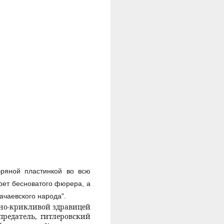
ряной пластинкой во всю
рет бесноватого фюрера, а
ачаевского народа".
пно-крикливой здравицей
 предатель, гитлеровский