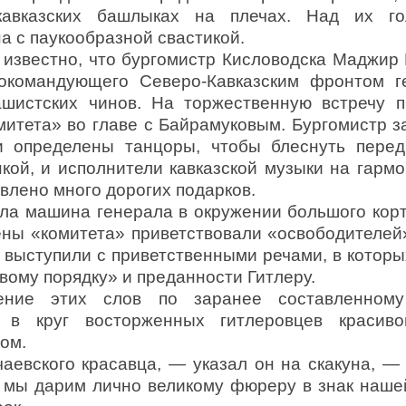
кавказских башлыках на плечах. Над их го
 с паукообразной сва­стикой.
известно, что бургомистр Кисловодска Маджир 
нокоман­дующего Северо-Кавказским фронтом г
ашистских чинов. На торжественную встречу п
митета» во главе с Байрамуковым. Бургомистр з
 определены танцоры, чтобы блеснуть перед
кой, и исполнители кавказской музыки на гармо
влено много дорогих подарков.
ала машина генерала в окружении большого кор
ены «комитета» приветствовали «освободителей
выступили с приветственными речами, в которы
вому порядку» и преданности Гитлеру.
ение этих слов по заранее составленном
 в круг восторженных гитлеровцев красив
ом.
аевского красавца, — указал он на скакуна, — 
 мы дарим лично великому фюреру в знак наше