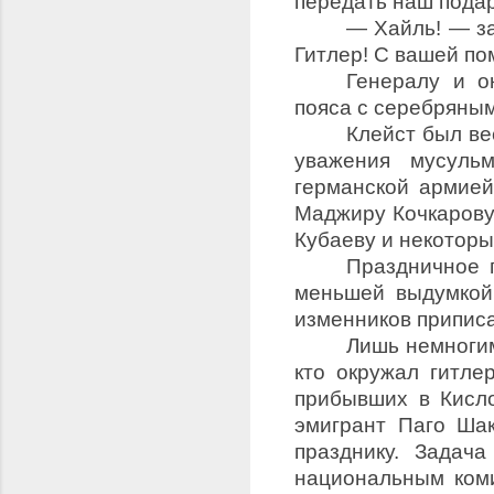
передать наш подаро
— Хайль! — з
Гитлер! С вашей по
Генералу и о
пояса с серебряны
Клейст был ве
уважения мусульм
германской армией
Маджиру Кочкарову
Кубаеву и некоторы
Праздничное 
меньшей выдумкой
изменников приписа
Лишь немногим
кто окружал гитле
прибывших в Кисл
эмигрант Паго Ша
празднику. Задач
национальным коми