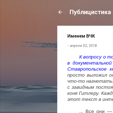
Публицистика
Именем ВЧК
-
апреля 02, 2018
К вопросу о т
в документальной
Ставропольское к
просто выложил от
что-то нагнетать
с завидным посто
коня Гитлеру. Каж
этот текст в интер
... Все они 