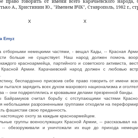
е право говорить от имени всего карачаевского народа, 
ько А., Христинин Ю., "Именем ВЧК", Ставрополь, 1982 г., стр
 х х
a Emyz
а отборными немецкими частями, - вещал Кады, -- Красная Армия
асти больше не существует. Наш народ должен помочь воор
каждого красноармейца, партийного и советского активиста, вес
Красной Армии. Карачаевский народ должен с любовью встр
.
стину, беспардонно присвоив себе право говорить от имени всег
и пытался зарядить всех духом махрового национализма и оголтел
ова -- они подкреплялись и кровавыми делами презренной банды.
 Байрамуков считал борьбу с отступающими частями Красной
я небольшими разрозненными группами отходили на переформиров
зать фашистам свою преданность.
 настоящую охоту за каждым красноармейцем.
льные группы военослужащих Красной Армии, -- рассказывал на 
 -- обезоруживали и уничтожали их еще до прихода немецк