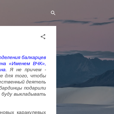
тделения балкарцев
ина «Именем ВЧК»,
на.
Я не причем -
не для того, чтобы
ественный деятель
бардинцы подарили
е буду выкладывать
 новых каракулевых