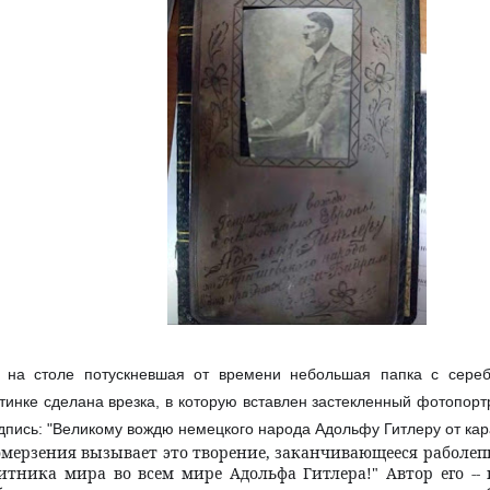
 на столе потускневшая от времени небольшая папка с сереб
тинке сделана врезка, в которую вставлен застекленный фотопорт
дпись: "Великому вождю немецкого народа Адольфу Гитлеру от кар
 омерзения вызывает это творение, заканчивающееся раболе
щитника мира во всем мире Адольфа Гитлера!" Автор его --