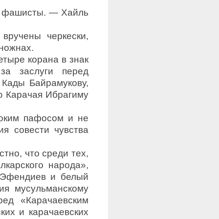
ю фашисты. — Хайль
вручены черкески,
ножнах.
етыре корана в знак
 за заслуги перед
 Кады Байрамукову,
ю Карачая Ибрагиму
соким пафосом и не
я совести чувства
тно, что среди тех,
лкарского народа»,
 Эфендиев и белый
ия мусульманскому
ред «Карачаевским
их и карачаев­ских