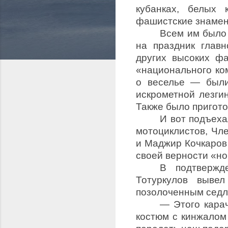
кубанках, белых 
фашистские знамена
Всем им было 
на праздник глав
других высоких ф
«национального ко
о веселье — были
искрометной лезгин
Также было пригото
И вот подъех
мотоциклистов, Чл
и Маджир Кочкаров 
своей верности «но
В подтвержд
Тотуркулов вывел
позолоченным седл
— Этого карач
костюм с кинжалом