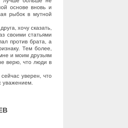
у лучше больше не
ной основе вновь и
вая рыбок в мутной
друга, хочу сказать,
аз своими статьями
пал против брата, а
изнаку. Тем более,
 мне и моим друзьям
е верю, что люди в
 сейчас уверен, что
с уважением.
ЕВ