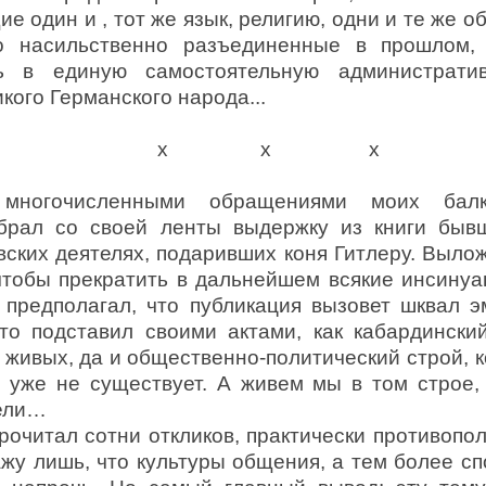
е один и , тот же язык, религию, одни и те же о
о насильственно разъединенные в прошлом,
вь в единую самостоятельную администрати
кого Германского народа...
х х х
многочисленными обращениями моих балк
убрал со своей ленты выдержку из книги бывш
вских деятелях, подаривших коня Гитлеру. Выло
 чтобы прекратить в дальнейшем всякие инсинуа
е предполагал, что публикация вызовет шквал э
кто подставил своими актами, как кабардинский
 живых, да и общественно-политический строй, 
о уже не существует. А живем мы в том строе,
тели…
прочитал сотни откликов, практически противоп
кажу лишь, что культуры общения, а тем более сп