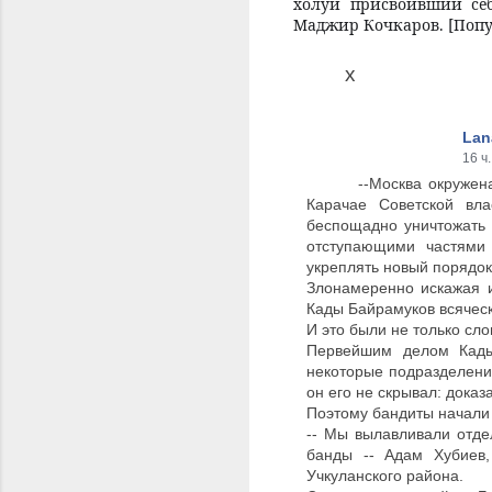
холуй присвоивший себ
Маджир Кочкаров. [Попут
х
Lan
16 ч.
--Москва окружен
Карачае Советской вл
беспощадно уничтожать 
отступающими частями 
укреплять новый порядок
Злонамеренно искажая и
Кады Байрамуков всяческ
И это были не только сл
Первейшим делом Кады
некоторые подразделени
он его не скрывал: дока
Поэтому бандиты начали
-- Мы вылавливали отде
банды -- Адам Хубиев,
Учкуланского района.