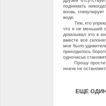
друзей отсутству
поднимать никогда
вновь спекулирует
воде.
Тем, кто упрек
что я не меньший 
доказывал это в ко
вместе все склоня
мне было удивитель
приходилось борот
одночасье становя
Прошу простит
иначе не остановит
ЕЩЕ ОДИН