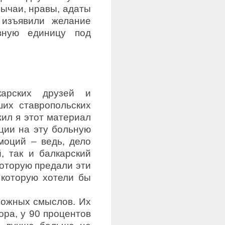
бычаи, нравы, адаты
 изъявили желание
вную единицу под
арских друзей и
их ставропольских
жил я этот материал
ции на эту больную
моций – ведь, дело
, так и балкарский
которую предали эти
 которую хотели бы
оложных смыслов. Их
ора, у 90 процентов