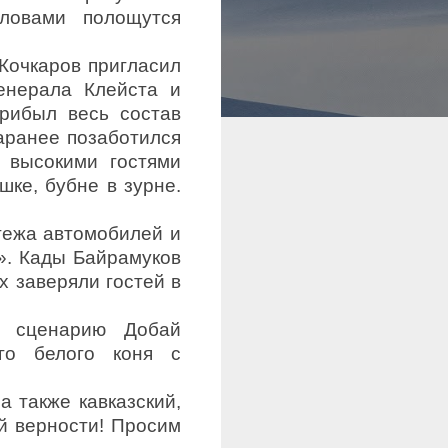
ловами по­лощутся
Кочкаров пригласил
енерала Клейста и
рибыл весь состав
аранее позаботился
 высокими гостями
шке, бубне в зурне.
тежа автомобилей и
». Кады Байрамуков
х заверяли гостей в
у сценарию Добай
ого белого коня с
а также кавказский,
й верности! Просим