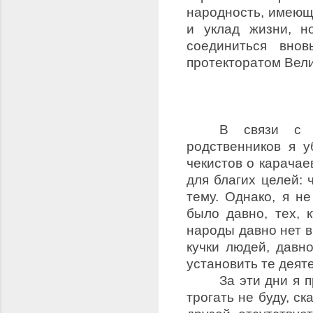
народность, имеющи
и уклад жизни, н
соединиться вно
протекторатом Вели
В связи с 
родственников я 
чекистов о карачае
для благих целей:
тему. Однако, я н
было давно, тех, 
народы давно нет в
кучки людей, давн
установить те дея
За эти дни я 
трогать не буду, с